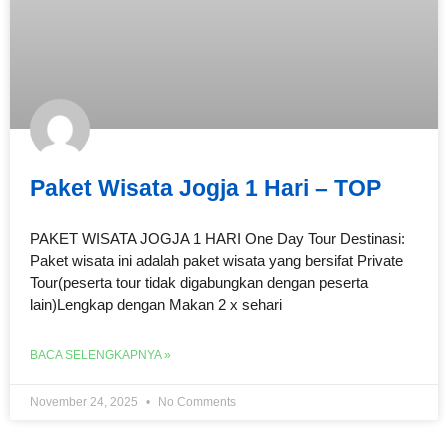
Paket Wisata Jogja 1 Hari – TOP
PAKET WISATA JOGJA 1 HARI One Day Tour Destinasi:
Paket wisata ini adalah paket wisata yang bersifat Private
Tour(peserta tour tidak digabungkan dengan peserta
lain)Lengkap dengan Makan 2 x sehari
BACA SELENGKAPNYA »
November 24, 2025
No Comments