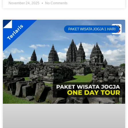
November 24, 2025
No Comments
PAKET WISATA JOGJA 1 HARI