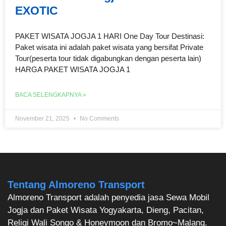
EXOTIC
PAKET WISATA JOGJA 1 HARI One Day Tour Destinasi:
Paket wisata ini adalah paket wisata yang bersifat Private
Tour(peserta tour tidak digabungkan dengan peserta lain)
HARGA PAKET WISATA JOGJA 1
BACA SELENGKAPNYA »
November 21, 2025
No Comments
Tentang Almoreno Transport
Almoreno Transport adalah penyedia jasa Sewa Mobil
Jogja dan Paket Wisata Yogyakarta, Dieng, Pacitan,
Religi Wali Songo & Honeymoon dan Bromo~Malang.