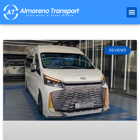
Paket
Travel Luar
Sewa 
REVIEWS