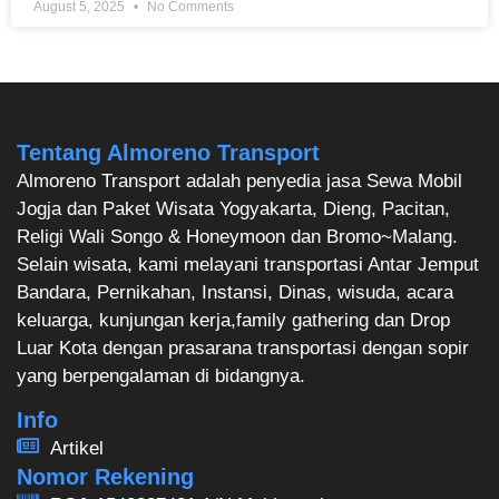
August 5, 2025
No Comments
Tentang Almoreno Transport
Almoreno Transport adalah penyedia jasa Sewa Mobil
Jogja dan Paket Wisata Yogyakarta, Dieng, Pacitan,
Religi Wali Songo & Honeymoon dan Bromo~Malang.
Selain wisata, kami melayani transportasi Antar Jemput
Bandara, Pernikahan, Instansi, Dinas, wisuda, acara
keluarga, kunjungan kerja,family gathering dan Drop
Luar Kota dengan prasarana transportasi dengan sopir
yang berpengalaman di bidangnya.
Info
Artikel
Nomor Rekening