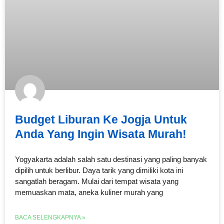
Budget Liburan Ke Jogja Untuk
Anda Yang Ingin Wisata Murah!
Yogyakarta adalah salah satu destinasi yang paling banyak
dipilih untuk berlibur. Daya tarik yang dimiliki kota ini
sangatlah beragam. Mulai dari tempat wisata yang
memuaskan mata, aneka kuliner murah yang
BACA SELENGKAPNYA »