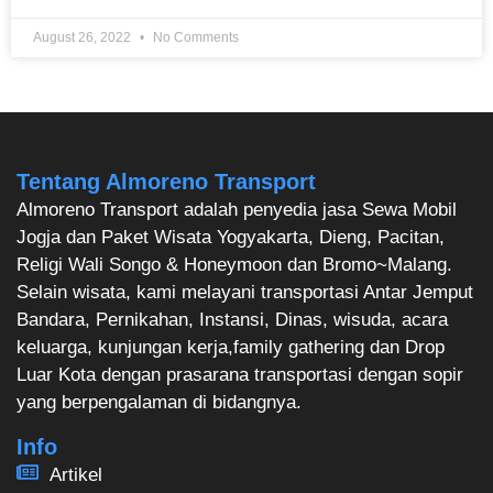
August 26, 2022
No Comments
Tentang Almoreno Transport
Almoreno Transport adalah penyedia jasa Sewa Mobil
Jogja dan Paket Wisata Yogyakarta, Dieng, Pacitan,
Religi Wali Songo & Honeymoon dan Bromo~Malang.
Selain wisata, kami melayani transportasi Antar Jemput
Bandara, Pernikahan, Instansi, Dinas, wisuda, acara
keluarga, kunjungan kerja,family gathering dan Drop
Luar Kota dengan prasarana transportasi dengan sopir
yang berpengalaman di bidangnya.
Info
Artikel