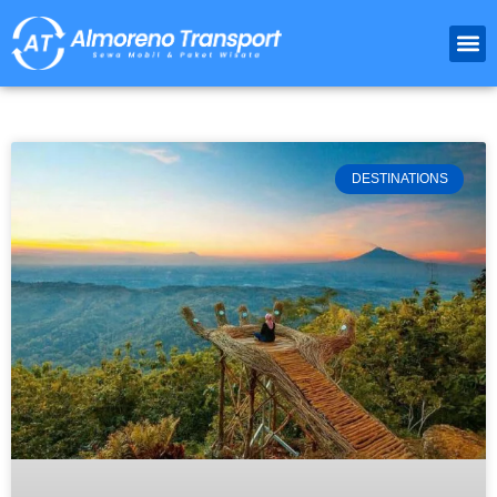
Paket
Travel Luar
Sewa 
DESTINATIONS