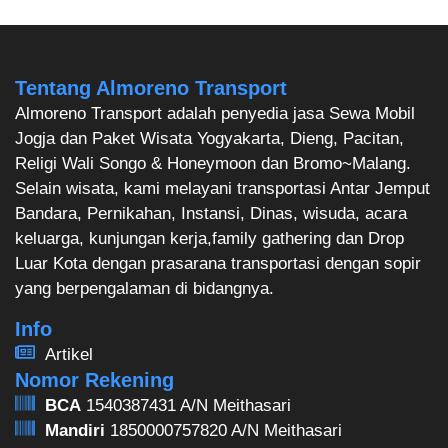
Tentang Almoreno Transport
Almoreno Transport adalah penyedia jasa Sewa Mobil
Jogja dan Paket Wisata Yogyakarta, Dieng, Pacitan,
Religi Wali Songo & Honeymoon dan Bromo~Malang.
Selain wisata, kami melayani transportasi Antar Jemput
Bandara, Pernikahan, Instansi, Dinas, wisuda, acara
keluarga, kunjungan kerja,family gathering dan Drop
Luar Kota dengan prasarana transportasi dengan sopir
yang berpengalaman di bidangnya.
Info
Artikel
Nomor Rekening
BCA
1540387431 A/N Meithasari
Mandiri
1850000757820 A/N Meithasari