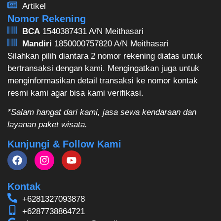
Artikel
Nomor Rekening
BCA
1540387431 A/N Meithasari
Mandiri
1850000757820 A/N Meithasari
Silahkan pilih diantara 2 nomor rekening diatas untuk
bertransaksi dengan kami. Mengingatkan juga untuk
menginformasikan detail transaksi ke nomor kontak
resmi kami agar bisa kami verifikasi.
*Salam hangat dari kami, jasa sewa kendaraan dan
layanan paket wisata.
Kunjungi & Follow Kami
Kontak
+6281327093878
+6287738864721