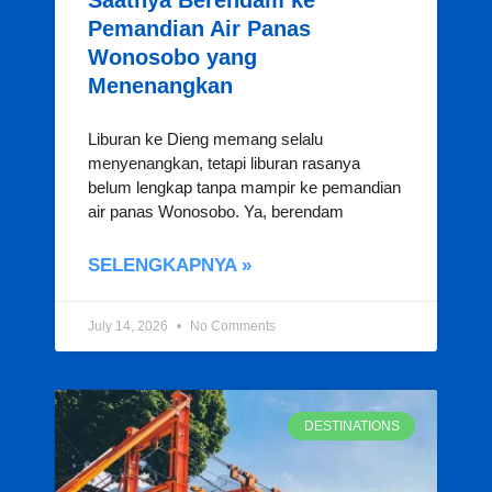
Pemandian Air Panas
Wonosobo yang
Menenangkan
Liburan ke Dieng memang selalu
menyenangkan, tetapi liburan rasanya
belum lengkap tanpa mampir ke pemandian
air panas Wonosobo. Ya, berendam
SELENGKAPNYA »
July 14, 2026
No Comments
DESTINATIONS