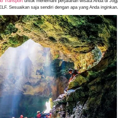
o Transport
untuk menemani perjalanan wisata Anda di Jogja
a ELF. Sesuaikan saja sendiri dengan apa yang Anda inginkan