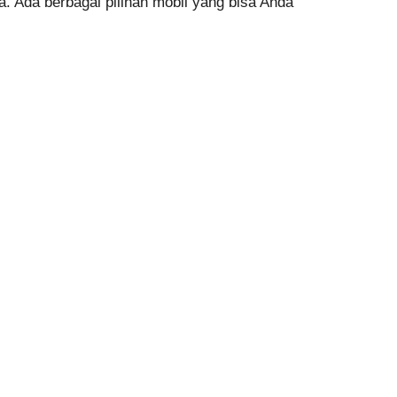
. Ada berbagai pilihan mobil yang bisa Anda
.