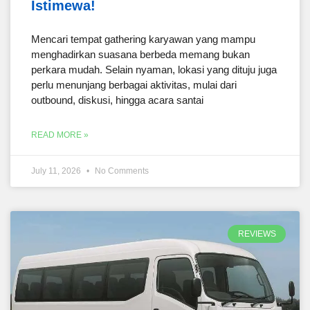
Istimewa!
Mencari tempat gathering karyawan yang mampu
menghadirkan suasana berbeda memang bukan
perkara mudah. Selain nyaman, lokasi yang dituju juga
perlu menunjang berbagai aktivitas, mulai dari
outbound, diskusi, hingga acara santai
READ MORE »
July 11, 2026
No Comments
REVIEWS