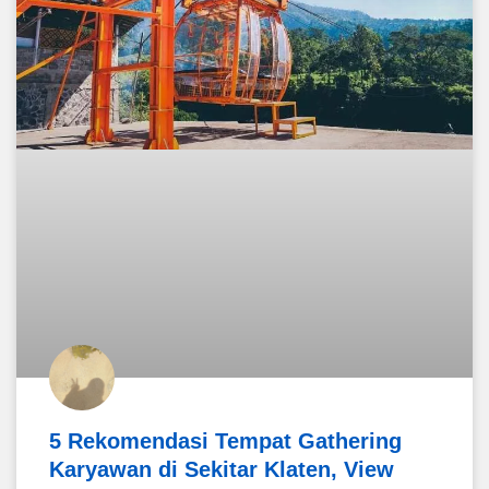
5 Rekomendasi Tempat Gathering
Karyawan di Sekitar Klaten, View