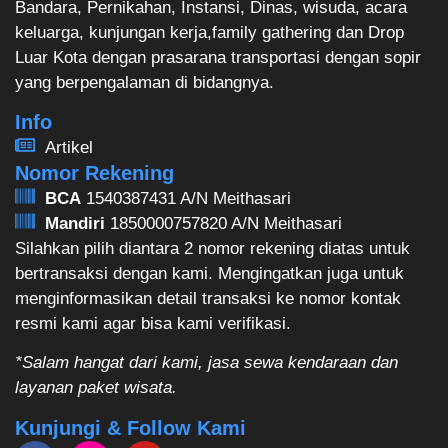
Bandara, Pernikahan, Instansi, Dinas, wisuda, acara
keluarga, kunjungan kerja,family gathering dan Drop
Luar Kota dengan prasarana transportasi dengan sopir
yang berpengalaman di bidangnya.
Info
Artikel
Nomor Rekening
BCA
1540387431 A/N Meithasari
Mandiri
1850000757820 A/N Meithasari
Silahkan pilih diantara 2 nomor rekening diatas untuk
bertransaksi dengan kami. Mengingatkan juga untuk
menginformasikan detail transaksi ke nomor kontak
resmi kami agar bisa kami verifikasi.
*Salam hangat dari kami, jasa sewa kendaraan dan
layanan paket wisata.
Kunjungi & Follow Kami