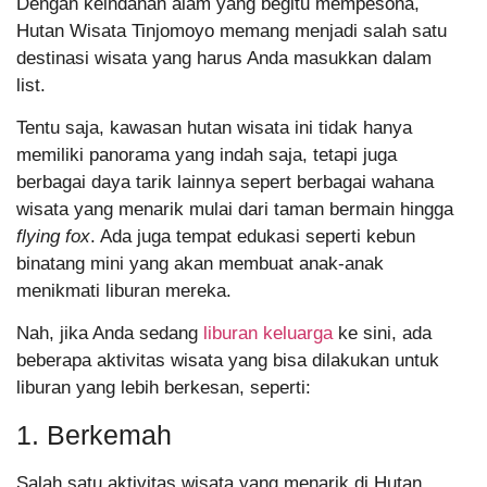
Dengan keindahan alam yang begitu mempesona,
Hutan Wisata Tinjomoyo memang menjadi salah satu
destinasi wisata yang harus Anda masukkan dalam
list.
Tentu saja, kawasan hutan wisata ini tidak hanya
memiliki panorama yang indah saja, tetapi juga
berbagai daya tarik lainnya sepert berbagai wahana
wisata yang menarik mulai dari taman bermain hingga
flying fox
. Ada juga tempat edukasi seperti kebun
binatang mini yang akan membuat anak-anak
menikmati liburan mereka.
Nah, jika Anda sedang
liburan keluarga
ke sini, ada
beberapa aktivitas wisata yang bisa dilakukan untuk
liburan yang lebih berkesan, seperti:
1. Berkemah
Salah satu aktivitas wisata yang menarik di Hutan