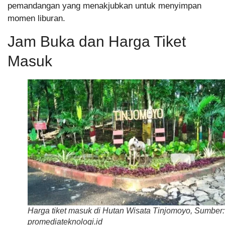
pemandangan yang menakjubkan untuk menyimpan
momen liburan.
Jam Buka dan Harga Tiket
Masuk
Harga tiket masuk di Hutan Wisata Tinjomoyo, Sumber:
promediateknologi.id