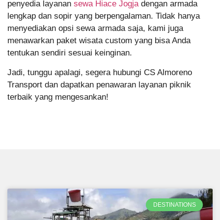
penyedia layanan
sewa Hiace Jogja
dengan armada
lengkap dan sopir yang berpengalaman. Tidak hanya
menyediakan opsi sewa armada saja, kami juga
menawarkan paket wisata custom yang bisa Anda
tentukan sendiri sesuai keinginan.
Jadi, tunggu apalagi, segera hubungi CS Almoreno
Transport dan dapatkan penawaran layanan piknik
terbaik yang mengesankan!
DESTINATIONS