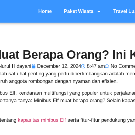
Home
Paket Wisata
Travel Lu
Muat Berapa Orang? Ini 
Nurul Hidayani
December 12, 2024
8:47 am
No Comme
ah satu hal penting yang perlu dipertimbangkan adalah mem
uruh anggota rombongan dengan nyaman dan efisien.
ibus Elf, kendaraan multifungsi yang populer untuk perjalana
rtanya-tanya: Minibus Elf muat berapa orang? Selain kapa
tentang
kapasitas minibus Elf
serta fitur-fitur pendukung y