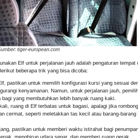
Sumber: tiger-european.com
gunakan Elf untuk perjalanan jauh adalah pengaturan tempa
erikut beberapa trik yang bisa dicoba:
f, pastikan untuk memilih konfigurasi kursi yang sesuai d
ngurangi kenyamanan. Namun, untuk perjalanan jauh, pemilih
 bagi yang membutuhkan lebih banyak ruang kaki.
kali, ruang di Elf terbatas untuk bagasi, apalagi jika romb
n cermat, seperti meletakkan tas kecil atau barang-baran
njang, pastikan untuk memberi waktu istirahat bagi penumpa
ejenak, menghirup udara segar, dan memberi ruang gerak.