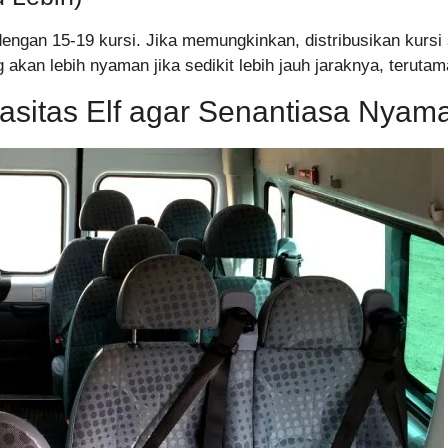
si dengan 15-19 kursi. Jika memungkinkan, distribusikan kur
ng akan lebih nyaman jika sedikit lebih jauh jaraknya, ter
sitas Elf agar Senantiasa Nyam