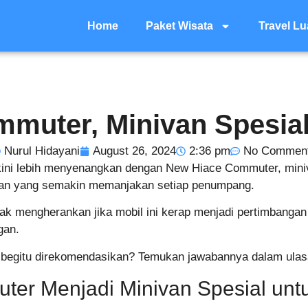
Home
Paket Wisata
Travel Lu
muter, Minivan Spesial
Nurul Hidayani
August 26, 2024
2:36 pm
No Commen
kini lebih menyenangkan dengan New Hiace Commuter, miniv
atan yang semakin memanjakan setiap penumpang.
dak mengherankan jika mobil ini kerap menjadi pertimbangan 
gan.
begitu direkomendasikan? Temukan jawabannya dalam ulasan
er Menjadi Minivan Spesial untu