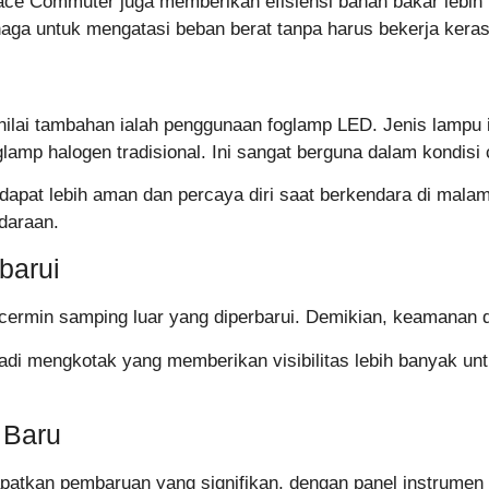
ace Commuter juga memberikan efisiensi bahan bakar lebih b
naga untuk mengatasi beban berat tanpa harus bekerja keras
nilai tambahan ialah penggunaan foglamp LED. Jenis lamp
glamp halogen tradisional. Ini sangat berguna dalam kondisi
dapat lebih aman dan percaya diri saat berkendara di mala
daraan.
barui
cermin samping luar yang diperbarui. Demikian, keamanan
di mengkotak yang memberikan visibilitas lebih banyak un
 Baru
tkan pembaruan yang signifikan, dengan panel instrumen y