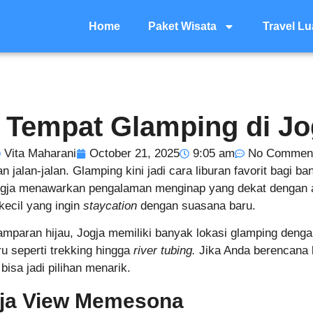
Home
Paket Wisata
Travel Lu
Tempat Glamping di Jog
Vita Maharani
October 21, 2025
9:05 am
No Commen
 jalan-jalan. Glamping kini jadi cara liburan favorit bagi b
ogja menawarkan pengalaman menginap yang dekat dengan ala
ecil yang ingin
staycation
dengan suasana baru.
paran hijau, Jogja memiliki banyak lokasi glamping deng
ru seperti trekking hingga
river tubing.
Jika Anda berencana l
isa jadi pilihan menarik.
gja View Memesona