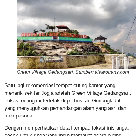
Green Village Gedangsari, Sumber: alvarotrans.com
Satu lagi rekomendasi tempat outing kantor yang
menarik sekitar Jogja adalah Green Village Gedangsari.
Lokasi outing ini terletak di perbukitan Gunungkidul
yang menyuguhkan pemandangan alam yang asri dan
mempesona.
Dengan memperhatikan detail tempat, lokasi inis angat
cocok untuk Anda yang ingin membuat acara outing