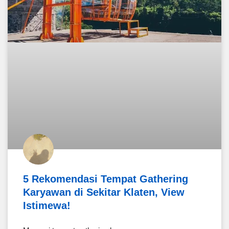
5 Rekomendasi Tempat Gathering
Karyawan di Sekitar Klaten, View
Istimewa!