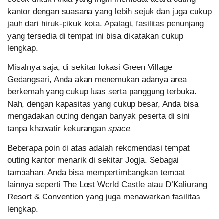
kantor dengan suasana yang lebih sejuk dan juga cukup
jauh dari hiruk-pikuk kota. Apalagi, fasilitas penunjang
yang tersedia di tempat ini bisa dikatakan cukup
lengkap.
Misalnya saja, di sekitar lokasi Green Village
Gedangsari, Anda akan menemukan adanya area
berkemah yang cukup luas serta panggung terbuka.
Nah, dengan kapasitas yang cukup besar, Anda bisa
mengadakan outing dengan banyak peserta di sini
tanpa khawatir kekurangan
space.
Beberapa poin di atas adalah rekomendasi tempat
outing kantor menarik di sekitar Jogja. Sebagai
tambahan, Anda bisa mempertimbangkan tempat
lainnya seperti The Lost World Castle atau D’Kaliurang
Resort & Convention yang juga menawarkan fasilitas
lengkap.