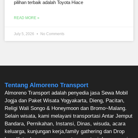
pilihan terbaik adalah Toyota Hiace
READ MORE »
July 5, 2026
No Comments
Tentang Almoreno Transport
Almoreno Transport adalah penyedia jasa Sewa Mobil
Jogja dan Paket Wisata Yogyakarta, Dieng, Pacitan,
Religi Wali Songo & Honeymoon dan Bromo~Malang.
Selain wisata, kami melayani transportasi Antar Jemput
Bandara, Pernikahan, Instansi, Dinas, wisuda, acara
keluarga, kunjungan kerja,family gathering dan Drop