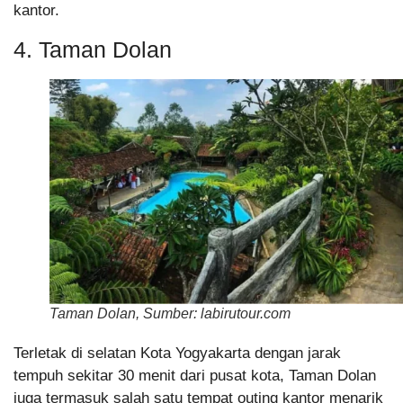
kantor.
4. Taman Dolan
Taman Dolan, Sumber: labirutour.com
Terletak di selatan Kota Yogyakarta dengan jarak
tempuh sekitar 30 menit dari pusat kota, Taman Dolan
juga termasuk salah satu tempat outing kantor menarik