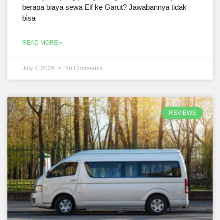
berapa biaya sewa Elf ke Garut? Jawabannya tidak
bisa
READ MORE »
July 8, 2026
No Comments
REVIEWS