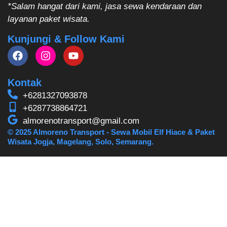
*Salam hangat dari kami, jasa sewa kendaraan dan
layanan paket wisata.
Kunjungi & Follow Kami
Kontak
+6281327093878
+6287738864721
almorenotransport@gmail.com
© 2025 Almoreno Transport - Sewa Mobil Elf Hiace & Paket
Wisata Jogja, Magelang, Solo, Semarang.